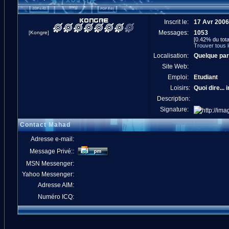
Inscrit le:
17 Avr 2006
Messages:
1053
[Kongre]
[0.42% du tota
Trouver tous
Localisation:
Quelque par
Site Web:
Emploi:
Etudiant
Loisirs:
Quoi dire...
Description:
Signature:
Contact Mahad
Adresse e-mail:
Message Privé::
MSN Messenger:
Yahoo Messenger:
Adresse AIM:
Numéro ICQ: