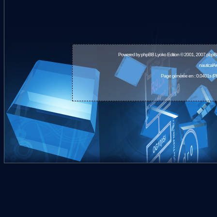
Powered by
phpBB
Lyoko Edition © 2001, 2007 phpB
nauticalA
Page générée en : 0.0401s (P