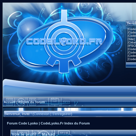
Derni
[Code
[Code
[Code
[Site]
[Créa
[IFSC
[Code
[Code
[Code
[Code
Accueil
Règles du forum
|
Bienvenue, Invité ! (
Connexion
|
S'enregistrer
)
Forum Code Lyoko | CodeLyoko.Fr Index du Forum
Voir le profil :: Mahad