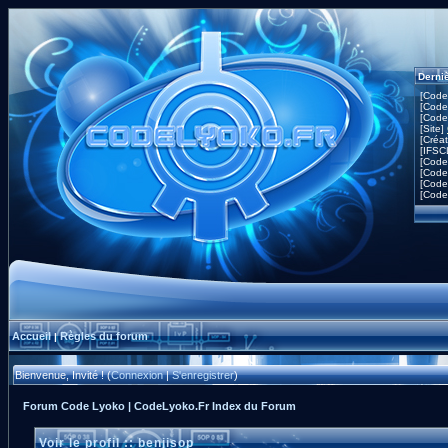
Derni
[Code
[Code
[Code
[Site]
[Créa
[IFSC
[Code
[Code
[Code
[Code
Accueil
Règles du forum
|
Bienvenue, Invité ! (
Connexion
|
S'enregistrer
)
Forum Code Lyoko | CodeLyoko.Fr Index du Forum
Voir le profil :: benjisop