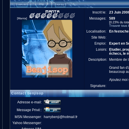
Inscrit le:
23 Juin 200
Messages:
589
[Manta]
[0.23% du tota
Trouver tous 
Localisation:
En festoche
Site Web:
Emploi:
Expert en S
Loisirs:
Etudier, pro
échecs, le m
Description:
Membre de l
Grand fan d'a
beaucoup au
Ajoutez moi 
Signature:
Contact benjisop
Adresse e-mail:
Message Privé::
MSN Messenger:
harrybenji@hotmail.fr
Yahoo Messenger: