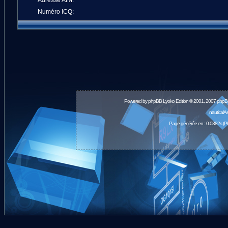
Adresse AIM:
Numéro ICQ:
Powered by
phpBB
Lyoko Edition © 2001, 2007 phpB
nauticalA
Page générée en : 0.0382s (P