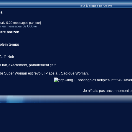
Tout à propos de Oddye
08
tal / 0.29 messages par jour]
s les messages de Oddye
tre horizon
plein temps
Café Noir
 à fait, exactement, parfaitement ça!"
de Super Woman est révolu! Place à... Sadique Woman.
Je n'étais pas anciennement o