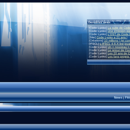
Dernières news
[Code Lyoko]
La suite de Code
[Code Lyoko]
Une émission exc
[Code Lyoko]
L'OST de Code L
[Site]
Code Lyoko a 21 ans !
[Créations]
10 millions ! (et co
[IFSCL]
L'IFSCL 4.6.X est joua
[Code Lyoko]
Un « nouveau » 
[Code Lyoko]
Le retour de Co
[Code Lyoko]
Les 20 ans de C
[Code Lyoko]
Les fans projets
News
FA
|