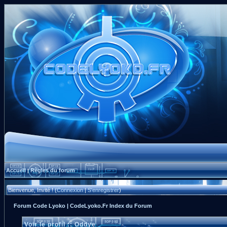
Accueil
Règles du forum
|
Bienvenue, Invité ! (
Connexion
|
S'enregistrer
)
Forum Code Lyoko | CodeLyoko.Fr Index du Forum
Voir le profil :: Oddye