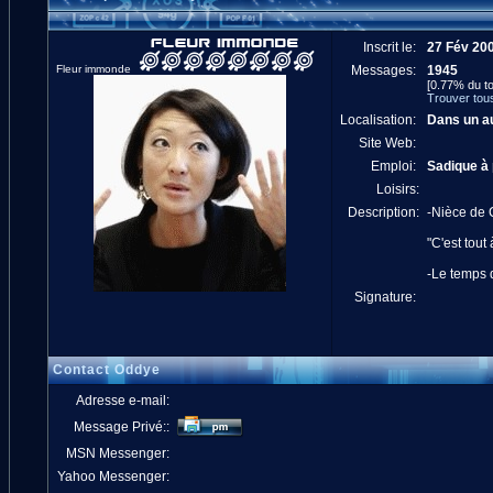
Inscrit le:
27 Fév 20
Fleur immonde
Messages:
1945
[0.77% du to
Trouver tou
Localisation:
Dans un au
Site Web:
Emploi:
Sadique à 
Loisirs:
Description:
-Nièce de 
"C'est tout
-Le temps 
Signature:
Contact Oddye
Adresse e-mail:
Message Privé::
MSN Messenger:
Yahoo Messenger: