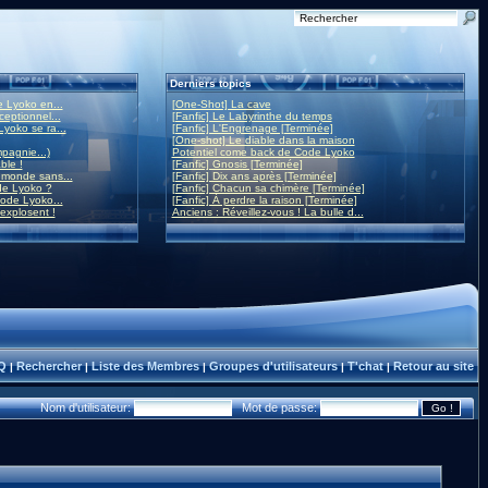
Derniers topics
 Lyoko en...
[One-Shot] La cave
eptionnel...
[Fanfic] Le Labyrinthe du temps
yoko se ra...
[Fanfic] L'Engrenage [Terminée]
[One-shot] Le diable dans la maison
mpagnie...)
Potentiel come back de Code Lyoko
ble !
[Fanfic] Gnosis [Terminée]
monde sans...
[Fanfic] Dix ans après [Terminée]
de Lyoko ?
[Fanfic] Chacun sa chimère [Terminée]
ode Lyoko...
[Fanfic] À perdre la raison [Terminée]
 explosent !
Anciens : Réveillez-vous ! La bulle d...
Q
Rechercher
Liste des Membres
Groupes d'utilisateurs
T'chat
Retour au site
|
|
|
|
|
Nom d'utilisateur:
Mot de passe: