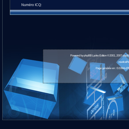
Numéro ICQ:
Powered by
phpBB
Lyoko Edition © 2001, 2007 phpB
nauticalA
Page générée en : 0.0394s (P