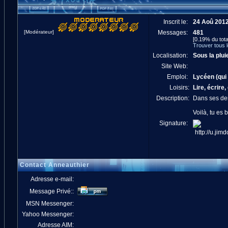
Inscrit le:
24 Aoû 201
[Modérateur]
Messages:
481
[0.19% du tota
Trouver tous 
Localisation:
Sous la plui
Site Web:
Emploi:
Lycéen (qui l
Loisirs:
Lire, écrire,
Description:
Dans ses der
Voilà, tu es
Signature:
Contact Anneauthier
Adresse e-mail:
Message Privé::
MSN Messenger:
Yahoo Messenger:
Adresse AIM: