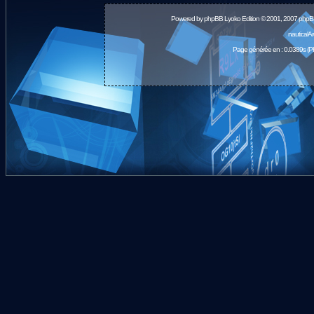
Powered by
phpBB
Lyoko Edition © 2001, 2007 phpB
nauticalA
Page générée en : 0.0389s (P