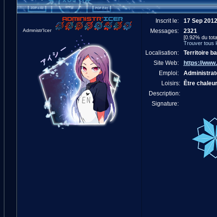
Inscrit le:
17 Sep 201
Admnistr'Icer
Messages:
2321
[0.92% du tota
Trouver tous 
Localisation:
Territoire b
Site Web:
https://www.
Emploi:
Administrat
Loisirs:
Être chaleu
Description:
Signature: