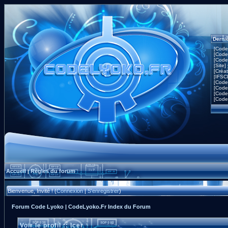
Derni
[Code
[Code
[Code
[Site]
[Créa
[IFSC
[Code
[Code
[Code
[Code
Accueil
Règles du forum
|
Bienvenue, Invité ! (
Connexion
|
S'enregistrer
)
Forum Code Lyoko | CodeLyoko.Fr Index du Forum
Voir le profil :: Icer