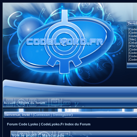
Derni
[Code
[Code
[Code
[Site]
[Créa
[IFSC
[Code
[Code
[Code
[Code
Accueil
Règles du forum
|
Bienvenue, Invité ! (
Connexion
|
S'enregistrer
)
Forum Code Lyoko | CodeLyoko.Fr Index du Forum
Voir le profil :: Mascarade