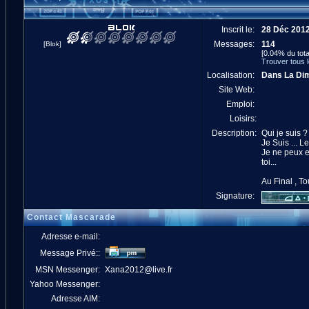
Inscrit le:
28 Déc 201
Messages:
114
[Blok]
[0.04% du tota
Trouver tous
Localisation:
Dans La Dim
Site Web:
Emploi:
Loisirs:
Description:
Qui je suis ?
Je Suis ... L
Je ne peux e
toi...
Au Final , To
Signature:
Contact Mascarade
Adresse e-mail:
Message Privé::
MSN Messenger:
Xana2012@live.fr
Yahoo Messenger:
Adresse AIM: