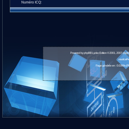
Numéro ICQ:
Powered by
phpBB
Lyoko Edition © 2001, 2007 phpB
nauticalA
Page générée en : 0.0399s (P