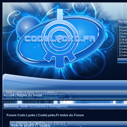
Derni
[Code
[Code
[Code
[Site]
[Créa
[IFSC
[Code
[Code
[Code
[Code
Accueil
Règles du forum
|
Bienvenue, Invité ! (
Connexion
|
S'enregistrer
)
Forum Code Lyoko | CodeLyoko.Fr Index du Forum
Voir le profil :: Youka