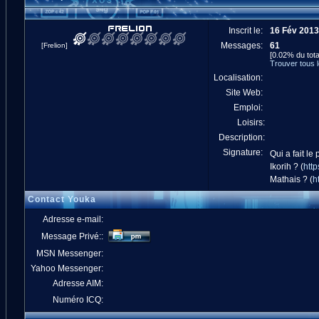
Inscrit le:
16 Fév 2013
Messages:
61
[Frelion]
[0.02% du tota
Trouver tous
Localisation:
Site Web:
Emploi:
Loisirs:
Description:
Signature:
Qui a fait le
Ikorih ? (
http
Mathais ? (
h
Contact Youka
Adresse e-mail:
Message Privé::
MSN Messenger:
Yahoo Messenger:
Adresse AIM:
Numéro ICQ: