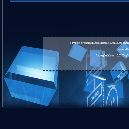
Powered by
phpBB
Lyoko Edition © 2001, 2007 phpB
nauticalA
Page générée en : 0.0355s (P