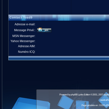
Contact Toad9
Adresse e-mail:
Message Privé::
MSN Messenger:
Yahoo Messenger:
Adresse AIM:
Numéro ICQ:
Powered by
phpBB
Lyoko Edition © 2001, 2007 phpB
nauticalA
Page générée en : 0.037s (PH