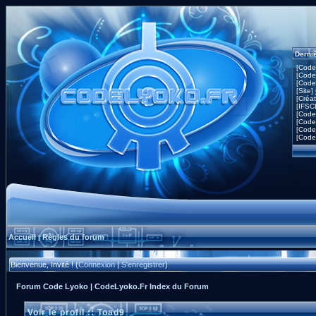
Derni
[Code
[Code
[Code
[Site]
[Créa
[IFSC
[Code
[Code
[Code
[Code
Accueil
Règles du forum
|
Bienvenue, Invité ! (
Connexion
|
S'enregistrer
)
Forum Code Lyoko | CodeLyoko.Fr Index du Forum
Voir le profil :: Toad9