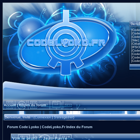
Derni
[Code
[Code
[Code
[Site]
[Créa
[IFSC
[Code
[Code
[Code
[Code
Accueil
Règles du forum
|
Bienvenue, Invité ! (
Connexion
|
S'enregistrer
)
Forum Code Lyoko | CodeLyoko.Fr Index du Forum
Voir le profil :: Jean-Pierre