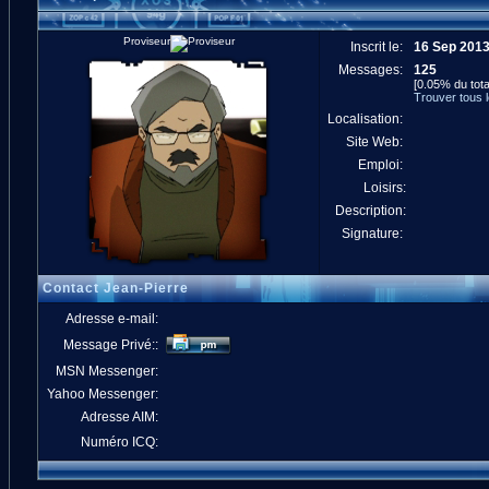
Proviseur
Inscrit le:
16 Sep 201
Messages:
125
[0.05% du tota
Trouver tous 
Localisation:
Site Web:
Emploi:
Loisirs:
Description:
Signature:
Contact Jean-Pierre
Adresse e-mail:
Message Privé::
MSN Messenger:
Yahoo Messenger:
Adresse AIM:
Numéro ICQ: