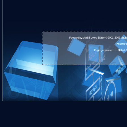
Powered by
phpBB
Lyoko Edition © 2001, 2007 phpB
nauticalA
Page générée en : 0.0376s (P