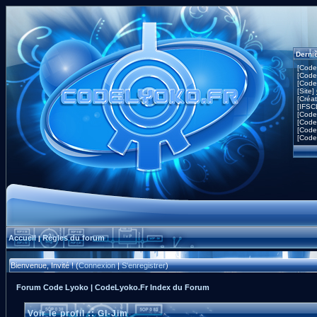
Derni
[Code
[Code
[Code
[Site]
[Créa
[IFSC
[Code
[Code
[Code
[Code
Accueil
Règles du forum
|
Bienvenue, Invité ! (
Connexion
|
S'enregistrer
)
Forum Code Lyoko | CodeLyoko.Fr Index du Forum
Voir le profil :: GI-Jim