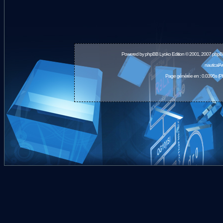
Powered by
phpBB
Lyoko Edition © 2001, 2007 phpB
nauticalA
Page générée en : 0.0395s (P