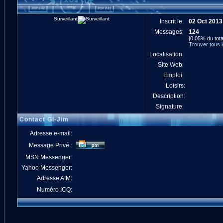
Surveillant
Inscrit le:
02 Oct 2013
Messages:
124
[0.05% du tota
Trouver tous 
Localisation:
Site Web:
Emploi:
Loisirs:
Description:
Signature:
Contact GI-Jim
Adresse e-mail:
Message Privé::
MSN Messenger:
Yahoo Messenger:
Adresse AIM:
Numéro ICQ: