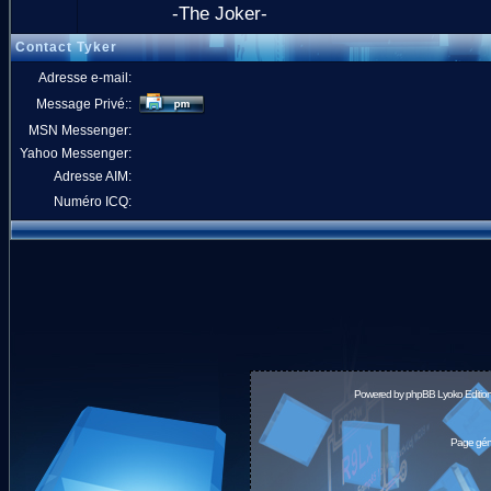
-The Joker-
Contact Tyker
Adresse e-mail:
Message Privé::
MSN Messenger:
Yahoo Messenger:
Adresse AIM:
Numéro ICQ:
Powered by
phpBB
Lyoko Editio
Page géné