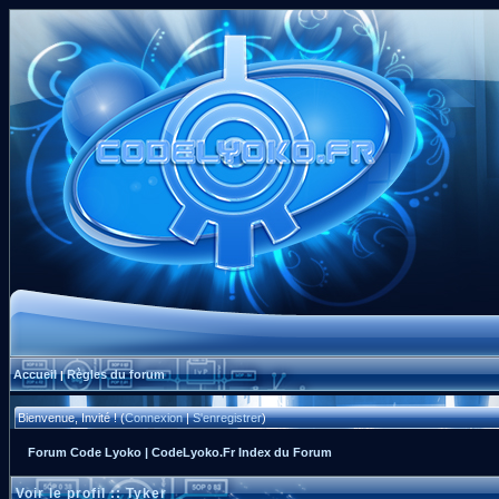
Accueil
Règles du forum
|
Bienvenue, Invité ! (
Connexion
|
S'enregistrer
)
Forum Code Lyoko | CodeLyoko.Fr Index du Forum
Voir le profil :: Tyker