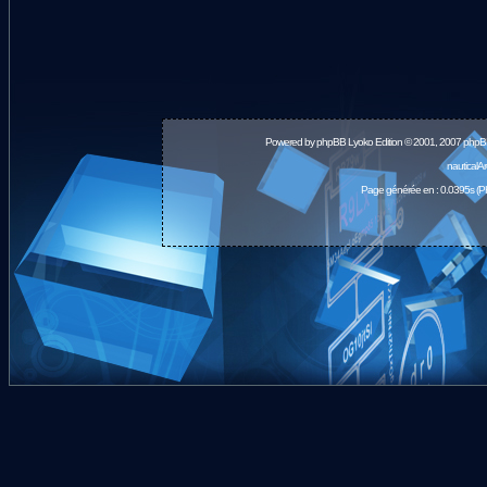
Powered by
phpBB
Lyoko Edition © 2001, 2007 phpB
nauticalA
Page générée en : 0.0395s (P