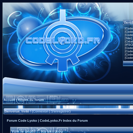
Derni
[Code
[Code
[Code
[Site]
[Créa
[IFSC
[Code
[Code
[Code
[Code
Accueil
Règles du forum
|
Bienvenue, Invité ! (
Connexion
|
S'enregistrer
)
Forum Code Lyoko | CodeLyoko.Fr Index du Forum
Voir le profil :: Hirokirikou