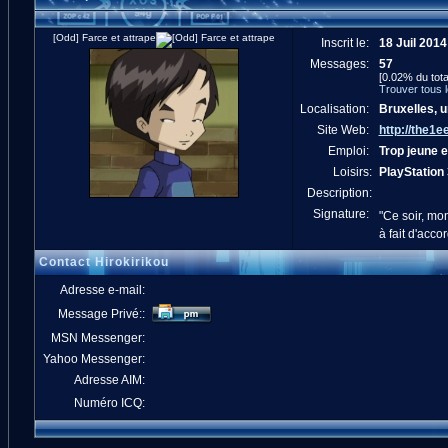
[Odd] Farce et attrape
Inscrit le:
18 Juil 2014
Messages:
57
[0.02% du tota
Trouver tous 
Localisation:
Bruxelles, u
Site Web:
http://the1
Emploi:
Trop jeune 
Loisirs:
PlayStation 
Description:
Signature:
"Ce soir, mon
à fait d'acco
Contact Hirokirikou
Adresse e-mail:
Message Privé::
MSN Messenger:
Yahoo Messenger:
Adresse AIM:
Numéro ICQ: