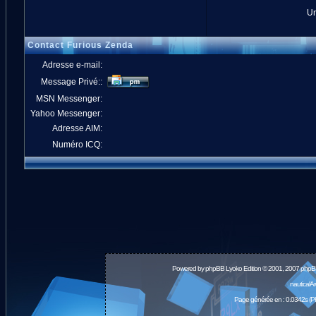
Un
Contact Furious Zenda
Adresse e-mail:
Message Privé::
MSN Messenger:
Yahoo Messenger:
Adresse AIM:
Numéro ICQ:
Powered by
phpBB
Lyoko Edition © 2001, 2007 phpB
nauticalA
Page générée en : 0.0342s (P