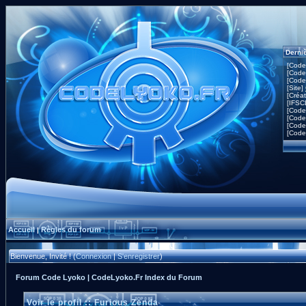
Derni
[Code
[Code
[Code
[Site]
[Créa
[IFSC
[Code
[Code
[Code
[Code
Accueil
Règles du forum
|
Bienvenue, Invité ! (
Connexion
|
S'enregistrer
)
Forum Code Lyoko | CodeLyoko.Fr Index du Forum
Voir le profil :: Furious Zenda