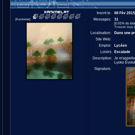
Inscrit le:
08 Fév 2015
Messages:
31
[Kankrelat]
[0.01% du tota
Trouver tous 
Localisation:
Dans une pr
Site Web:
Emploi:
Lycéen
Loisirs:
Escalade
Description:
Je m'appelle
Lyoko Évolut
Signature: