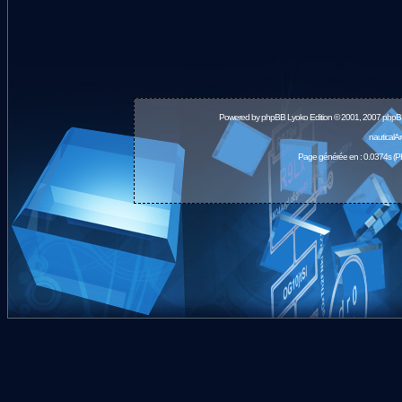
Powered by
phpBB
Lyoko Edition © 2001, 2007 phpB
nauticalA
Page générée en : 0.0374s (P