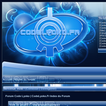
Derni
[Code
[Code
[Code
[Site]
[Créa
[IFSC
[Code
[Code
[Code
[Code
Accueil
Règles du forum
|
Bienvenue, Invité ! (
Connexion
|
S'enregistrer
)
Forum Code Lyoko | CodeLyoko.Fr Index du Forum
Voir le profil :: thegrandingeneer