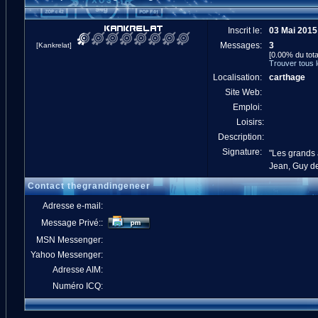
Inscrit le:
03 Mai 2015
Messages:
3
[Kankrelat]
[0.00% du tota
Trouver tous 
Localisation:
carthage
Site Web:
Emploi:
Loisirs:
Description:
Signature:
"Les grands a
Jean, Guy d
Contact thegrandingeneer
Adresse e-mail:
Message Privé::
MSN Messenger:
Yahoo Messenger:
Adresse AIM:
Numéro ICQ: