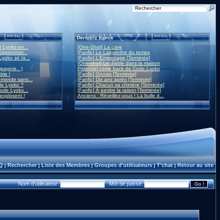
Derniers topics
 Lyoko en...
[One-Shot] La cave
eptionnel...
[Fanfic] Le Labyrinthe du temps
yoko se ra...
[Fanfic] L'Engrenage [Terminée]
[One-shot] Le diable dans la maison
mpagnie...)
Potentiel come back de Code Lyoko
ble !
[Fanfic] Gnosis [Terminée]
monde sans...
[Fanfic] Dix ans après [Terminée]
de Lyoko ?
[Fanfic] Chacun sa chimère [Terminée]
ode Lyoko...
[Fanfic] À perdre la raison [Terminée]
 explosent !
Anciens : Réveillez-vous ! La bulle d...
Q
Rechercher
Liste des Membres
Groupes d'utilisateurs
T'chat
Retour au site
|
|
|
|
|
Nom d'utilisateur:
Mot de passe: