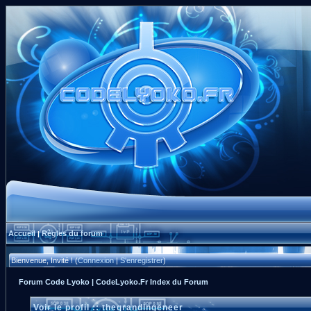
Accueil
Règles du forum
|
Bienvenue, Invité ! (
Connexion
|
S'enregistrer
)
Forum Code Lyoko | CodeLyoko.Fr Index du Forum
Voir le profil :: thegrandingeneer