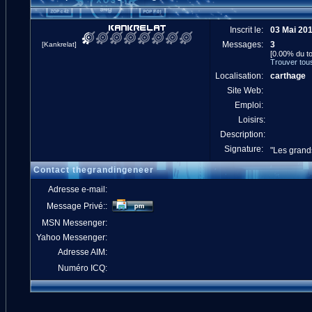
Inscrit le:
03 Mai 20
Messages:
3
[Kankrelat]
[0.00% du to
Trouver tou
Localisation:
carthage
Site Web:
Emploi:
Loisirs:
Description:
Signature:
"Les grands
Contact thegrandingeneer
Adresse e-mail:
Message Privé::
MSN Messenger:
Yahoo Messenger:
Adresse AIM:
Numéro ICQ: