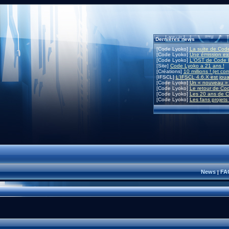
Dernières news
[Code Lyoko]
La suite de Code
[Code Lyoko]
Une émission exc
[Code Lyoko]
L'OST de Code L
[Site]
Code Lyoko a 21 ans !
[Créations]
10 millions ! (et co
[IFSCL]
L'IFSCL 4.6.X est joua
[Code Lyoko]
Un « nouveau » 
[Code Lyoko]
Le retour de Co
[Code Lyoko]
Les 20 ans de C
[Code Lyoko]
Les fans projets
News
FA
|