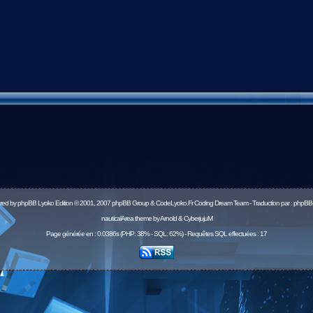
red by
phpBB
Lyoko Edition © 2001, 2007 phpBB Group & CodeLyoko.Fr Coding Dream Team - Traduction par :
phpBB-
nauticalArea theme by Arnold & CyberjujuM
Page générée en : 0.0386s (PHP: 38% - SQL: 62%) - Requêtes SQL effectuées : 17