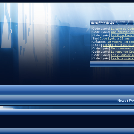
Dernières news
[Code Lyoko]
La suite de Code
[Code Lyoko]
Une émission exc
[Code Lyoko]
L'OST de Code L
[Site]
Code Lyoko a 21 ans !
[Créations]
10 millions ! (et co
[IFSCL]
L'IFSCL 4.6.X est joua
[Code Lyoko]
Un « nouveau » 
[Code Lyoko]
Le retour de Co
[Code Lyoko]
Les 20 ans de C
[Code Lyoko]
Les fans projets
News
FA
|