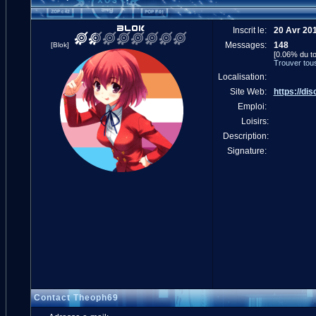
Inscrit le:
20 Avr 20
Messages:
148
[Blok]
[0.06% du to
Trouver tou
Localisation:
Site Web:
https://di
Emploi:
Loisirs:
Description:
Signature:
Contact Theoph69