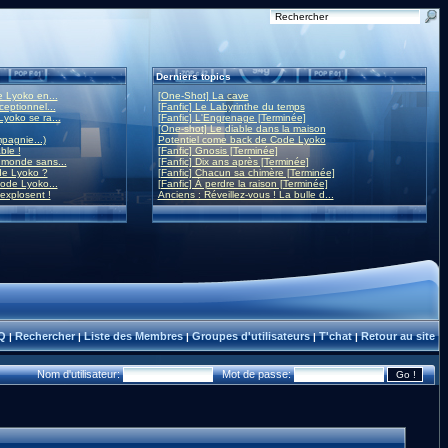
Derniers topics
 Lyoko en...
[One-Shot] La cave
eptionnel...
[Fanfic] Le Labyrinthe du temps
yoko se ra...
[Fanfic] L'Engrenage [Terminée]
[One-shot] Le diable dans la maison
mpagnie...)
Potentiel come back de Code Lyoko
ble !
[Fanfic] Gnosis [Terminée]
monde sans...
[Fanfic] Dix ans après [Terminée]
de Lyoko ?
[Fanfic] Chacun sa chimère [Terminée]
ode Lyoko...
[Fanfic] À perdre la raison [Terminée]
 explosent !
Anciens : Réveillez-vous ! La bulle d...
Q
Rechercher
Liste des Membres
Groupes d'utilisateurs
T'chat
Retour au site
|
|
|
|
|
Nom d'utilisateur:
Mot de passe: