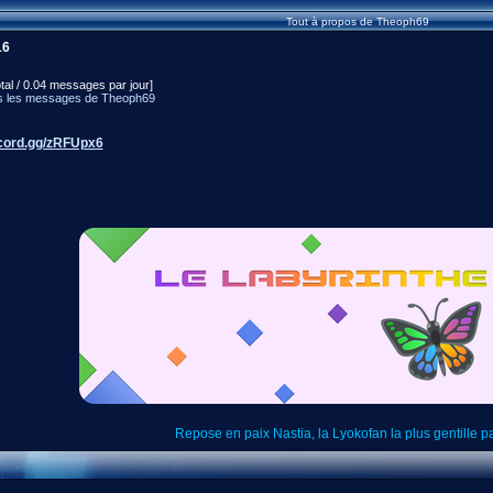
Tout à propos de Theoph69
16
tal / 0.04 messages par jour]
s les messages de Theoph69
scord.gg/zRFUpx6
Repose en paix Nastia, la Lyokofan la plus gentille part