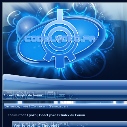
Accueil
Règles du forum
|
Bienvenue, Invité ! (
Connexion
|
S'enregistrer
)
Forum Code Lyoko | CodeLyoko.Fr Index du Forum
Voir le profil :: Theoph69