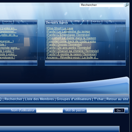
Derniers topics
 Lyoko en...
[One-Shot] La cave
eptionnel...
[Fanfic] Le Labyrinthe du temps
yoko se ra...
[Fanfic] L'Engrenage [Terminée]
[One-shot] Le diable dans la maison
mpagnie...)
Potentiel come back de Code Lyoko
ble !
[Fanfic] Gnosis [Terminée]
monde sans...
[Fanfic] Dix ans après [Terminée]
de Lyoko ?
[Fanfic] Chacun sa chimère [Terminée]
ode Lyoko...
[Fanfic] À perdre la raison [Terminée]
 explosent !
Anciens : Réveillez-vous ! La bulle d...
Q
Rechercher
Liste des Membres
Groupes d'utilisateurs
T'chat
Retour au site
|
|
|
|
|
Nom d'utilisateur:
Mot de passe: