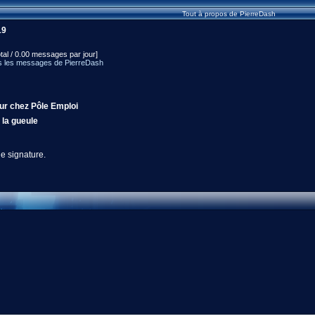
Tout à propos de PierreDash
19
tal / 0.00 messages par jour]
s les messages de PierreDash
ur chez Pôle Emploi
la gueule
e signature.