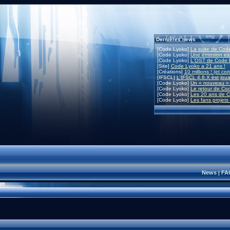
Dernières news
[Code Lyoko]
La suite de Code
[Code Lyoko]
Une émission exc
[Code Lyoko]
L'OST de Code L
[Site]
Code Lyoko a 21 ans !
[Créations]
10 millions ! (et co
[IFSCL]
L'IFSCL 4.6.X est joua
[Code Lyoko]
Un « nouveau » 
[Code Lyoko]
Le retour de Co
[Code Lyoko]
Les 20 ans de C
[Code Lyoko]
Les fans projets
News
FA
|