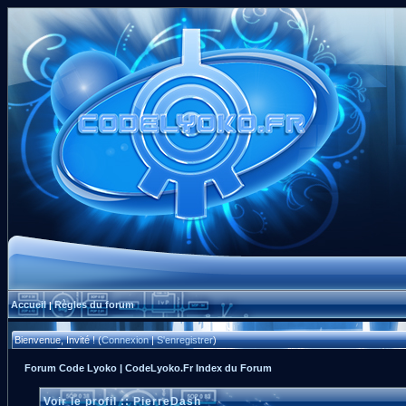
Accueil
Règles du forum
|
Bienvenue, Invité ! (
Connexion
|
S'enregistrer
)
Forum Code Lyoko | CodeLyoko.Fr Index du Forum
Voir le profil :: PierreDash