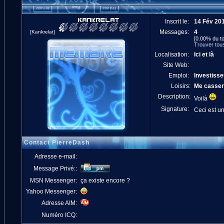
Inscrit le:
14 Fév 20
Messages:
4
[Kankrelat]
[0.00% du to
Trouver tou
Localisation:
Ici et là
Site Web:
Emploi:
Investisse
Loisirs:
Me casser 
Description:
Voilà
Signature:
Ceci est un
Contact PierreDash
Adresse e-mail:
Message Privé::
MSN Messenger:
ça existe encore ?
Yahoo Messenger:
Adresse AIM:
Numéro ICQ: