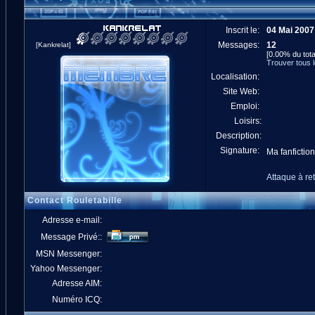
Inscrit le:
04 Mai 2007
Messages:
12
[Kankrelat]
[0.00% du tota
Trouver tous 
Localisation:
Site Web:
Emploi:
Loisirs:
Description:
Signature:
Ma fanfiction
Attaque à re
Contact Rouletabille
Adresse e-mail:
Message Privé::
MSN Messenger:
Yahoo Messenger:
Adresse AIM:
Numéro ICQ: