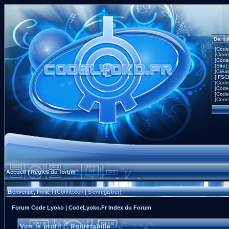
Derni
[Code
[Code
[Code
[Site]
[Créa
[IFSC
[Code
[Code
[Code
[Code
Accueil
Règles du forum
|
Bienvenue, Invité ! (
Connexion
|
S'enregistrer
)
Forum Code Lyoko | CodeLyoko.Fr Index du Forum
Voir le profil :: Rouletabille