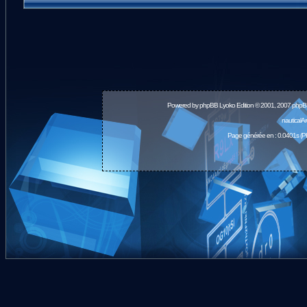
Powered by
phpBB
Lyoko Edition © 2001, 2007 phpB
nauticalA
Page générée en : 0.0401s (P