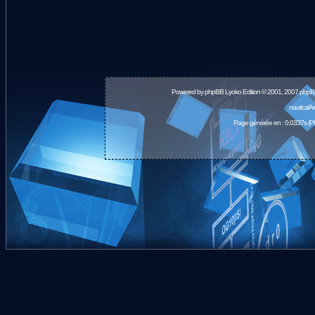
Powered by
phpBB
Lyoko Edition © 2001, 2007 phpB
nauticalA
Page générée en : 0.0337s (P