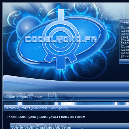
Derni
[Code
[Code
[Code
[Site]
[Créa
[IFSC
[Code
[Code
[Code
[Code
Accueil
Règles du forum
|
Bienvenue, Invité ! (
Connexion
|
S'enregistrer
)
Forum Code Lyoko | CodeLyoko.Fr Index du Forum
Voir le profil :: magnus oblerion