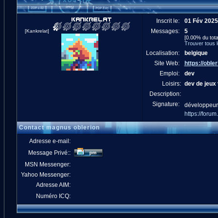
Inscrit le:
01 Fév 2025
Messages:
5
[Kankrelat]
[0.00% du tota
Trouver tous 
Localisation:
belgique
Site Web:
https://obler
Emploi:
dev
Loisirs:
dev de jeux
Description:
Signature:
développeur
https://for
Contact magnus oblerion
Adresse e-mail:
Message Privé::
MSN Messenger:
Yahoo Messenger:
Adresse AIM:
Numéro ICQ: