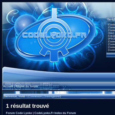
Derni
[Code
[Code
[Code
[Site]
[Créa
[IFSC
[Code
[Code
[Code
[Code
Accueil
Règles du forum
|
Bienvenue, Invité ! (
Connexion
|
S'enregistrer
)
1 résultat trouvé
Forum Code Lyoko | CodeLyoko.Fr Index du Forum