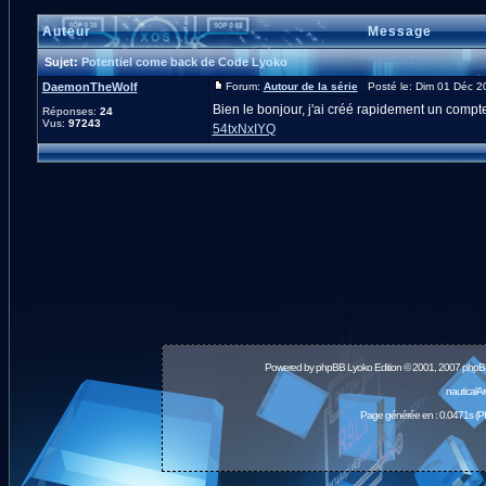
Auteur
Message
Sujet:
Potentiel come back de Code Lyoko
DaemonTheWolf
Forum:
Autour de la série
Posté le: Dim 01 Déc 2
Bien le bonjour, j'ai créé rapidement un compte
Réponses:
24
Vus:
97243
54txNxIYQ
Powered by
phpBB
Lyoko Edition © 2001, 2007 phpB
nauticalA
Page générée en : 0.0471s (P