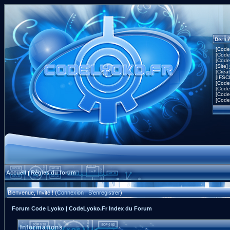
Derni
[Code
[Code
[Code
[Site]
[Créa
[IFSC
[Code
[Code
[Code
[Code
Accueil
Règles du forum
|
Bienvenue, Invité ! (
Connexion
|
S'enregistrer
)
Forum Code Lyoko | CodeLyoko.Fr Index du Forum
Informations