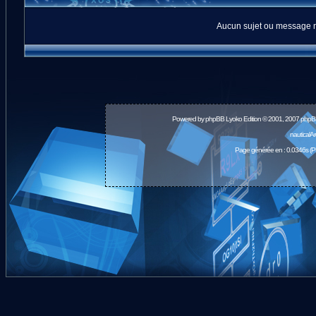
Aucun sujet ou message n
Powered by
phpBB
Lyoko Edition © 2001, 2007 phpB
nauticalA
Page générée en : 0.0346s (P