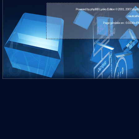
Powered by
phpBB
Lyoko Edition © 2001, 2007 phpB
nauticalA
Page générée en : 0.0336s (P