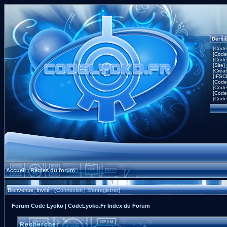
Derni
[Code
[Code
[Code
[Site]
[Créa
[IFSC
[Code
[Code
[Code
[Code
Accueil
Règles du forum
|
Bienvenue, Invité ! (
Connexion
|
S'enregistrer
)
Forum Code Lyoko | CodeLyoko.Fr Index du Forum
Rechercher