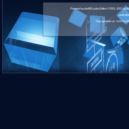
Powered by
phpBB
Lyoko Edition © 2001, 2007 phpB
nauticalA
Page générée en : 0.0371s (P