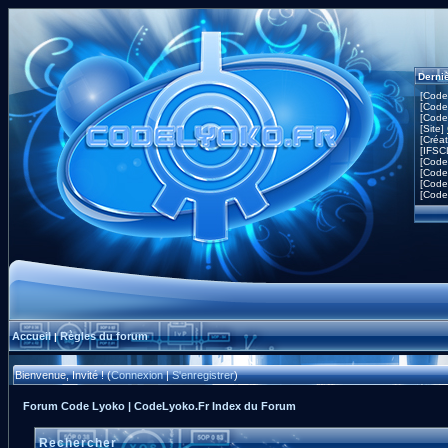
Derni
[Code
[Code
[Code
[Site]
[Créa
[IFSC
[Code
[Code
[Code
[Code
Accueil
Règles du forum
|
Bienvenue, Invité ! (
Connexion
|
S'enregistrer
)
Forum Code Lyoko | CodeLyoko.Fr Index du Forum
Rechercher