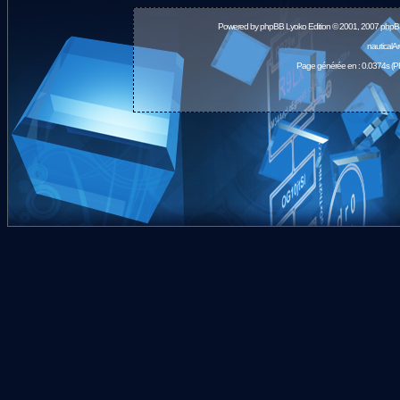
Powered by
phpBB
Lyoko Edition © 2001, 2007 phpB
nauticalA
Page générée en : 0.0374s (P