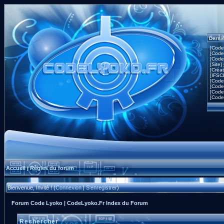
Derni
[Code
[Code
[Code
[Site]
[Créa
[IFSC
[Code
[Code
[Code
[Code
Accueil
Règles du forum
|
Bienvenue, Invité ! (
Connexion
|
S'enregistrer
)
Forum Code Lyoko | CodeLyoko.Fr Index du Forum
Rechercher