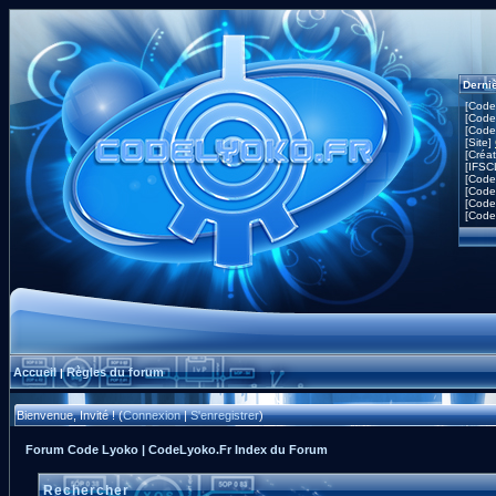
Derni
[Code
[Code
[Code
[Site]
[Créa
[IFSC
[Code
[Code
[Code
[Code
Accueil
Règles du forum
|
Bienvenue, Invité ! (
Connexion
|
S'enregistrer
)
Forum Code Lyoko | CodeLyoko.Fr Index du Forum
Rechercher