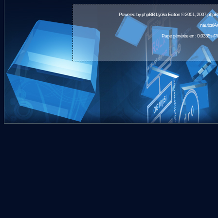
Powered by
phpBB
Lyoko Edition © 2001, 2007 phpB
nauticalA
Page générée en : 0.0335s (P