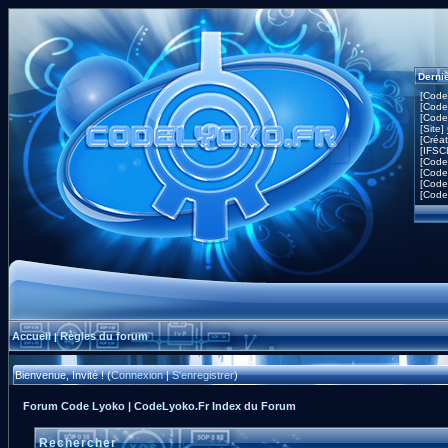
Derni
[Code
[Code
[Code
[Site]
[Créa
[IFSC
[Code
[Code
[Code
[Code
Accueil
Règles du forum
|
Bienvenue, Invité ! (
Connexion
|
S'enregistrer
)
Forum Code Lyoko | CodeLyoko.Fr Index du Forum
Rechercher