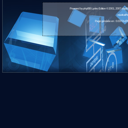
Powered by
phpBB
Lyoko Edition © 2001, 2007 phpB
nauticalA
Page générée en : 0.0372s (P