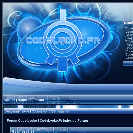
Derni
[Code
[Code
[Code
[Site]
[Créa
[IFSC
[Code
[Code
[Code
[Code
Accueil
Règles du forum
|
Bienvenue, Invité ! (
Connexion
|
S'enregistrer
)
Forum Code Lyoko | CodeLyoko.Fr Index du Forum
Rechercher