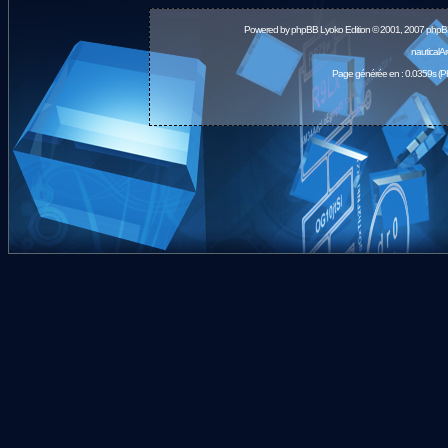
Powered by
phpBB
Lyoko Edition © 2001, 2007 phpB
nauticalA
Page générée en : 0.0359s (P