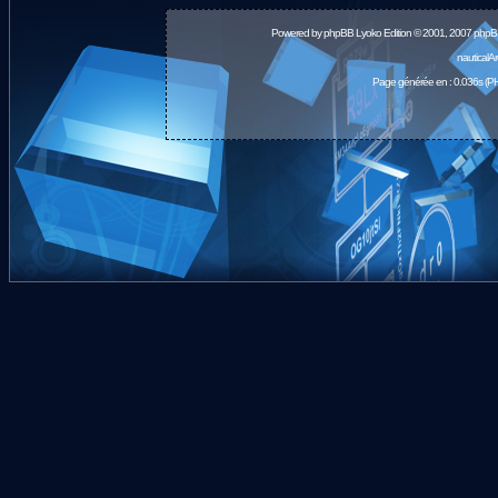
Powered by
phpBB
Lyoko Edition © 2001, 2007 phpB
nauticalA
Page générée en : 0.036s (PH