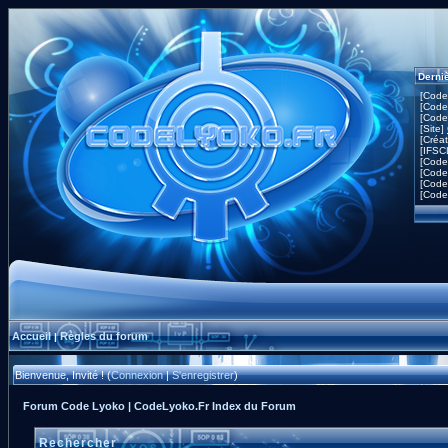
Derni
[Code
[Code
[Code
[Site]
[Créa
[IFSC
[Code
[Code
[Code
[Code
Accueil
Règles du forum
|
Bienvenue, Invité ! (
Connexion
|
S'enregistrer
)
Forum Code Lyoko | CodeLyoko.Fr Index du Forum
Rechercher