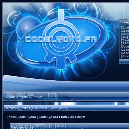
Derni
[Code
[Code
[Code
[Site]
[Créa
[IFSC
[Code
[Code
[Code
[Code
Accueil
Règles du forum
|
Bienvenue, Invité ! (
Connexion
|
S'enregistrer
)
Forum Code Lyoko | CodeLyoko.Fr Index du Forum
Rechercher