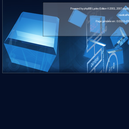
Powered by
phpBB
Lyoko Edition © 2001, 2007 phpB
nauticalA
Page générée en : 0.0322s (P