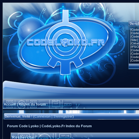
Derni
[Code
[Code
[Code
[Site]
[Créa
[IFSC
[Code
[Code
[Code
[Code
Accueil
Règles du forum
|
Bienvenue, Invité ! (
Connexion
|
S'enregistrer
)
Forum Code Lyoko | CodeLyoko.Fr Index du Forum
Rechercher