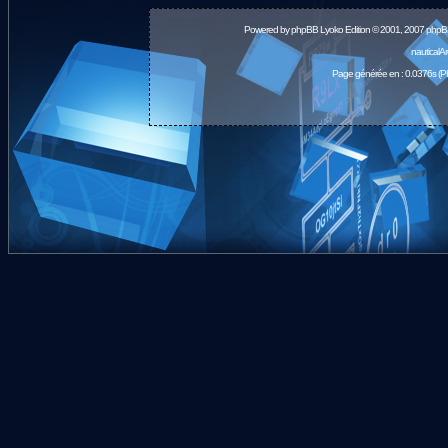
Powered by
phpBB
Lyoko Edition © 2001, 2007 phpB
nauticalA
Page générée en : 0.0376s (P