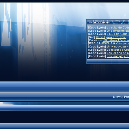
Dernières news
[Code Lyoko]
La suite de Code
[Code Lyoko]
Une émission exc
[Code Lyoko]
L'OST de Code L
[Site]
Code Lyoko a 21 ans !
[Créations]
10 millions ! (et co
[IFSCL]
L'IFSCL 4.6.X est joua
[Code Lyoko]
Un « nouveau » 
[Code Lyoko]
Le retour de Co
[Code Lyoko]
Les 20 ans de C
[Code Lyoko]
Les fans projets
News
FA
|