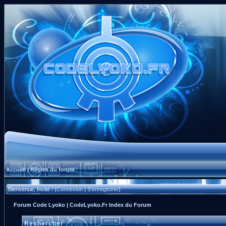
Accueil
Règles du forum
|
Bienvenue, Invité ! (
Connexion
|
S'enregistrer
)
Forum Code Lyoko | CodeLyoko.Fr Index du Forum
Rechercher