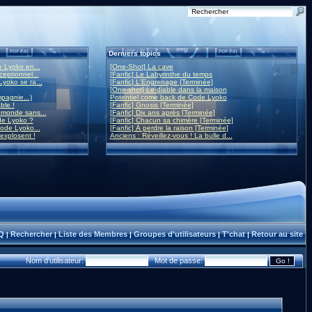
Derniers topics
 Lyoko en...
[One-Shot] La cave
eptionnel...
[Fanfic] Le Labyrinthe du temps
yoko se ra...
[Fanfic] L'Engrenage [Terminée]
[One-shot] Le diable dans la maison
mpagnie...)
Potentiel come back de Code Lyoko
ble !
[Fanfic] Gnosis [Terminée]
monde sans...
[Fanfic] Dix ans après [Terminée]
de Lyoko ?
[Fanfic] Chacun sa chimère [Terminée]
ode Lyoko...
[Fanfic] À perdre la raison [Terminée]
 explosent !
Anciens : Réveillez-vous ! La bulle d...
Q
Rechercher
Liste des Membres
Groupes d'utilisateurs
T'chat
Retour au site
|
|
|
|
|
Nom d'utilisateur:
Mot de passe: