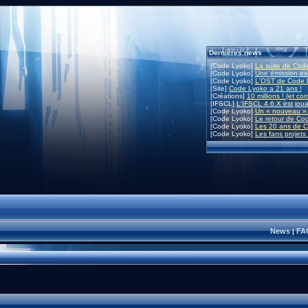
Dernières news
[Code Lyoko]
La suite de Code
[Code Lyoko]
Une émission exc
[Code Lyoko]
L'OST de Code L
[Site]
Code Lyoko a 21 ans !
[Créations]
10 millions ! (et co
[IFSCL]
L'IFSCL 4.6.X est joua
[Code Lyoko]
Un « nouveau » 
[Code Lyoko]
Le retour de Co
[Code Lyoko]
Les 20 ans de C
[Code Lyoko]
Les fans projets
News
FA
|