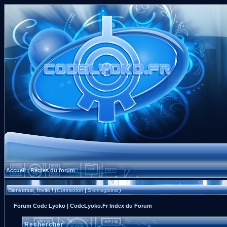
Accueil
Règles du forum
|
Bienvenue, Invité ! (
Connexion
|
S'enregistrer
)
Forum Code Lyoko | CodeLyoko.Fr Index du Forum
Rechercher