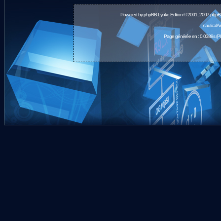
Powered by
phpBB
Lyoko Edition © 2001, 2007 phpB
nauticalA
Page générée en : 0.0389s (P