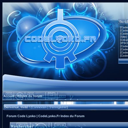
Derni
[Code
[Code
[Code
[Site]
[Créa
[IFSC
[Code
[Code
[Code
[Code
Accueil
Règles du forum
|
Bienvenue, Invité ! (
Connexion
|
S'enregistrer
)
Forum Code Lyoko | CodeLyoko.Fr Index du Forum
Rechercher