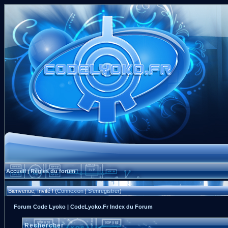
Accueil
Règles du forum
|
Bienvenue, Invité ! (
Connexion
|
S'enregistrer
)
Forum Code Lyoko | CodeLyoko.Fr Index du Forum
Rechercher