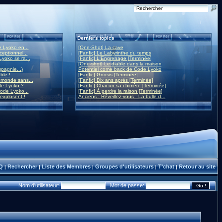
Derniers topics
 Lyoko en...
[One-Shot] La cave
eptionnel...
[Fanfic] Le Labyrinthe du temps
yoko se ra...
[Fanfic] L'Engrenage [Terminée]
[One-shot] Le diable dans la maison
mpagnie...)
Potentiel come back de Code Lyoko
ble !
[Fanfic] Gnosis [Terminée]
monde sans...
[Fanfic] Dix ans après [Terminée]
de Lyoko ?
[Fanfic] Chacun sa chimère [Terminée]
ode Lyoko...
[Fanfic] À perdre la raison [Terminée]
 explosent !
Anciens : Réveillez-vous ! La bulle d...
Q
Rechercher
Liste des Membres
Groupes d'utilisateurs
T'chat
Retour au site
|
|
|
|
|
Nom d'utilisateur:
Mot de passe: