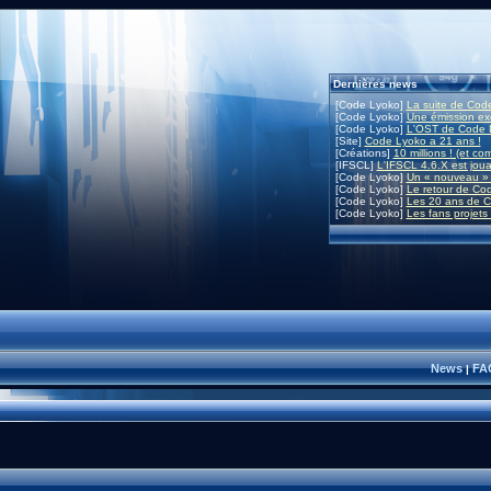
Dernières news
[Code Lyoko]
La suite de Code
[Code Lyoko]
Une émission exc
[Code Lyoko]
L'OST de Code L
[Site]
Code Lyoko a 21 ans !
[Créations]
10 millions ! (et co
[IFSCL]
L'IFSCL 4.6.X est joua
[Code Lyoko]
Un « nouveau » 
[Code Lyoko]
Le retour de Co
[Code Lyoko]
Les 20 ans de C
[Code Lyoko]
Les fans projets
News
FA
|