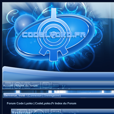
Accueil
Règles du forum
|
Bienvenue, Invité ! (
Connexion
|
S'enregistrer
)
Forum Code Lyoko | CodeLyoko.Fr Index du Forum
Rechercher