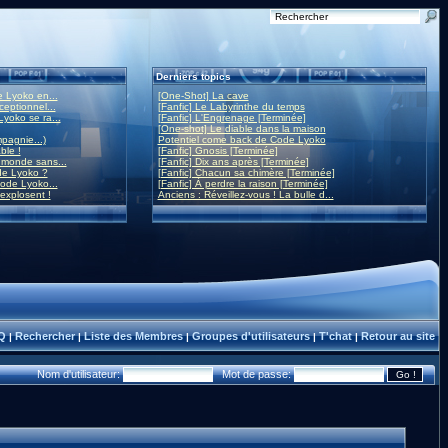
Derniers topics
 Lyoko en...
[One-Shot] La cave
eptionnel...
[Fanfic] Le Labyrinthe du temps
yoko se ra...
[Fanfic] L'Engrenage [Terminée]
[One-shot] Le diable dans la maison
mpagnie...)
Potentiel come back de Code Lyoko
ble !
[Fanfic] Gnosis [Terminée]
monde sans...
[Fanfic] Dix ans après [Terminée]
de Lyoko ?
[Fanfic] Chacun sa chimère [Terminée]
ode Lyoko...
[Fanfic] À perdre la raison [Terminée]
 explosent !
Anciens : Réveillez-vous ! La bulle d...
Q
Rechercher
Liste des Membres
Groupes d'utilisateurs
T'chat
Retour au site
|
|
|
|
|
Nom d'utilisateur:
Mot de passe: