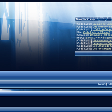
Dernières news
[Code Lyoko]
La suite de Code
[Code Lyoko]
Une émission exc
[Code Lyoko]
L'OST de Code L
[Site]
Code Lyoko a 21 ans !
[Créations]
10 millions ! (et co
[IFSCL]
L'IFSCL 4.6.X est joua
[Code Lyoko]
Un « nouveau » 
[Code Lyoko]
Le retour de Co
[Code Lyoko]
Les 20 ans de C
[Code Lyoko]
Les fans projets
News
FA
|