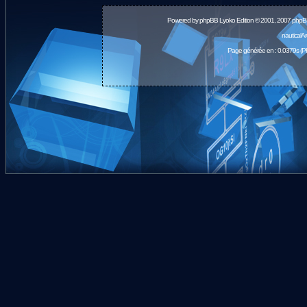
Powered by
phpBB
Lyoko Edition © 2001, 2007 phpB
nauticalA
Page générée en : 0.0379s (P