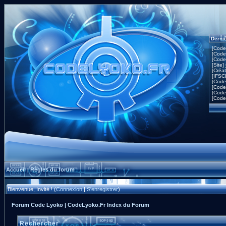
Derni
[Code
[Code
[Code
[Site]
[Créa
[IFSC
[Code
[Code
[Code
[Code
Accueil
Règles du forum
|
Bienvenue, Invité ! (
Connexion
|
S'enregistrer
)
Forum Code Lyoko | CodeLyoko.Fr Index du Forum
Rechercher