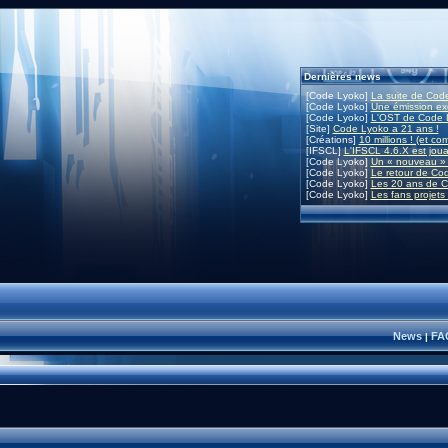
Dernières news
[Code Lyoko]
La suite de Code
[Code Lyoko]
Une émission exc
[Code Lyoko]
L'OST de Code L
[Site]
Code Lyoko a 21 ans !
[Créations]
10 millions ! (et co
[IFSCL]
L'IFSCL 4.6.X est joua
[Code Lyoko]
Un « nouveau » 
[Code Lyoko]
Le retour de Co
[Code Lyoko]
Les 20 ans de C
[Code Lyoko]
Les fans projets
News
FA
|