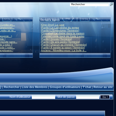
Derniers topics
 Lyoko en...
[One-Shot] La cave
eptionnel...
[Fanfic] Le Labyrinthe du temps
yoko se ra...
[Fanfic] L'Engrenage [Terminée]
[One-shot] Le diable dans la maison
mpagnie...)
Potentiel come back de Code Lyoko
ble !
[Fanfic] Gnosis [Terminée]
monde sans...
[Fanfic] Dix ans après [Terminée]
de Lyoko ?
[Fanfic] Chacun sa chimère [Terminée]
ode Lyoko...
[Fanfic] À perdre la raison [Terminée]
 explosent !
Anciens : Réveillez-vous ! La bulle d...
Q
Rechercher
Liste des Membres
Groupes d'utilisateurs
T'chat
Retour au site
|
|
|
|
|
Nom d'utilisateur:
Mot de passe: