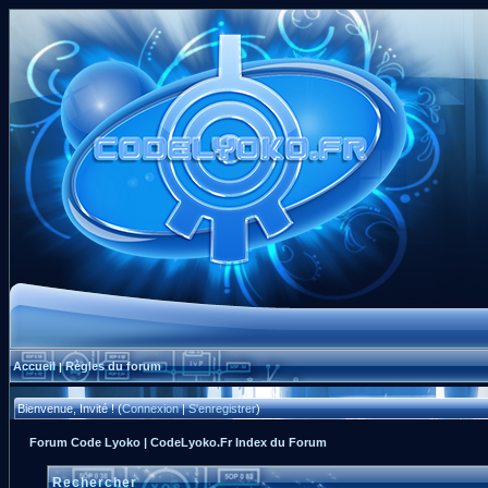
Accueil
Règles du forum
|
Bienvenue, Invité ! (
Connexion
|
S'enregistrer
)
Forum Code Lyoko | CodeLyoko.Fr Index du Forum
Rechercher