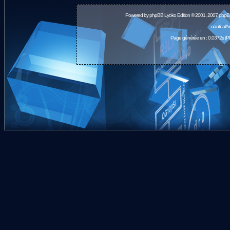
Powered by
phpBB
Lyoko Edition © 2001, 2007 phpB
nauticalA
Page générée en : 0.0372s (P