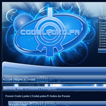
Derni
[Code
[Code
[Code
[Site]
[Créa
[IFSC
[Code
[Code
[Code
[Code
Accueil
Règles du forum
|
Bienvenue, Invité ! (
Connexion
|
S'enregistrer
)
Forum Code Lyoko | CodeLyoko.Fr Index du Forum
Rechercher