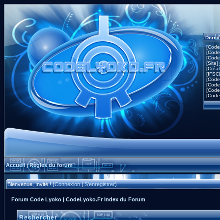
Derni
[Code
[Code
[Code
[Site]
[Créa
[IFSC
[Code
[Code
[Code
[Code
Accueil
Règles du forum
|
Bienvenue, Invité ! (
Connexion
|
S'enregistrer
)
Forum Code Lyoko | CodeLyoko.Fr Index du Forum
Rechercher