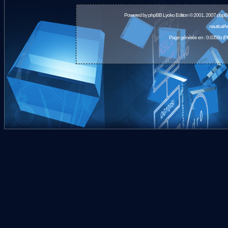
Powered by
phpBB
Lyoko Edition © 2001, 2007 phpB
nauticalA
Page générée en : 0.0358s (P