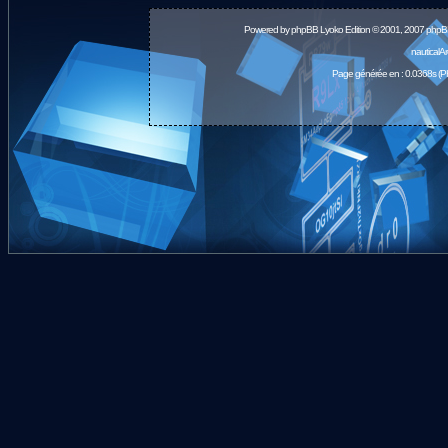
Powered by
phpBB
Lyoko Edition © 2001, 2007 phpB
nauticalA
Page générée en : 0.0368s (P