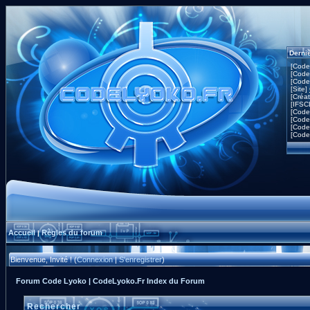
Derni
[Code
[Code
[Code
[Site]
[Créa
[IFSC
[Code
[Code
[Code
[Code
Accueil
Règles du forum
|
Bienvenue, Invité ! (
Connexion
|
S'enregistrer
)
Forum Code Lyoko | CodeLyoko.Fr Index du Forum
Rechercher