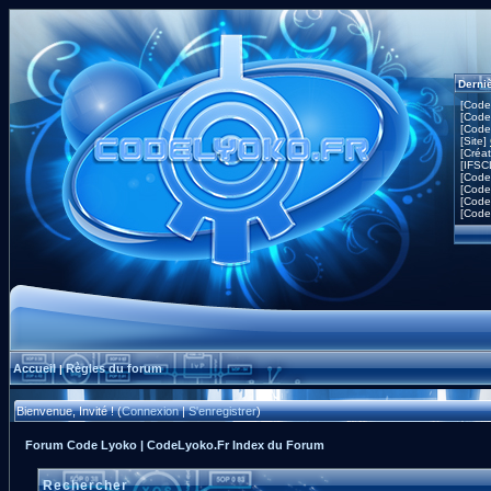
Derni
[Code
[Code
[Code
[Site]
[Créa
[IFSC
[Code
[Code
[Code
[Code
Accueil
Règles du forum
|
Bienvenue, Invité ! (
Connexion
|
S'enregistrer
)
Forum Code Lyoko | CodeLyoko.Fr Index du Forum
Rechercher