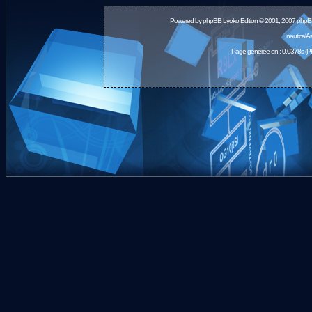
Powered by
phpBB
Lyoko Edition © 2001, 2007 phpB
nauticalA
Page générée en : 0.0378s (P