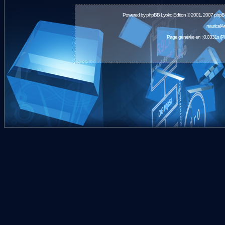
Powered by
phpBB
Lyoko Edition © 2001, 2007 phpB
nauticalA
Page générée en : 0.0331s (P