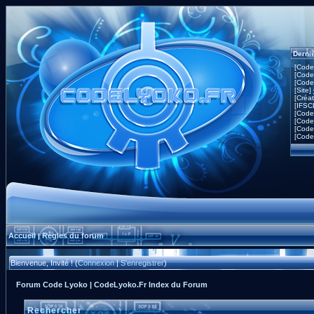
Derni
[Code
[Code
[Code
[Site]
[Créa
[IFSC
[Code
[Code
[Code
[Code
Accueil
Règles du forum
|
Bienvenue, Invité ! (
Connexion
|
S'enregistrer
)
Forum Code Lyoko | CodeLyoko.Fr Index du Forum
Rechercher