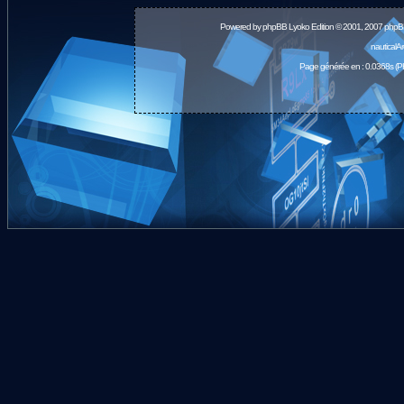
Powered by
phpBB
Lyoko Edition © 2001, 2007 phpB
nauticalA
Page générée en : 0.0368s (P