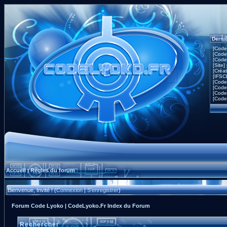
Derni
[Code
[Code
[Code
[Site]
[Créa
[IFSC
[Code
[Code
[Code
[Code
Accueil
Règles du forum
|
Bienvenue, Invité ! (
Connexion
|
S'enregistrer
)
Forum Code Lyoko | CodeLyoko.Fr Index du Forum
Rechercher