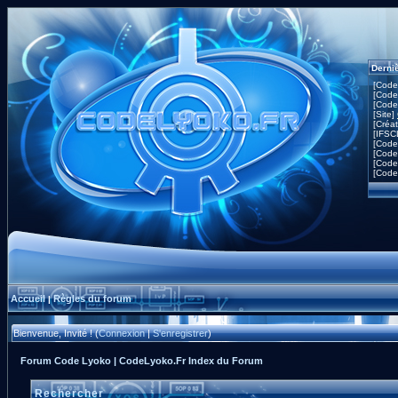
Derni
[Code
[Code
[Code
[Site]
[Créa
[IFSC
[Code
[Code
[Code
[Code
Accueil
Règles du forum
|
Bienvenue, Invité ! (
Connexion
|
S'enregistrer
)
Forum Code Lyoko | CodeLyoko.Fr Index du Forum
Rechercher