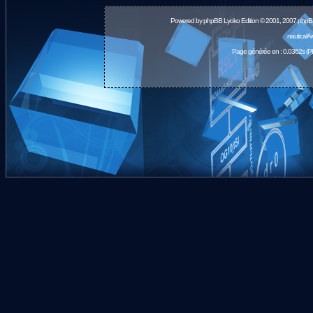
Powered by
phpBB
Lyoko Edition © 2001, 2007 phpB
nauticalA
Page générée en : 0.0362s (P