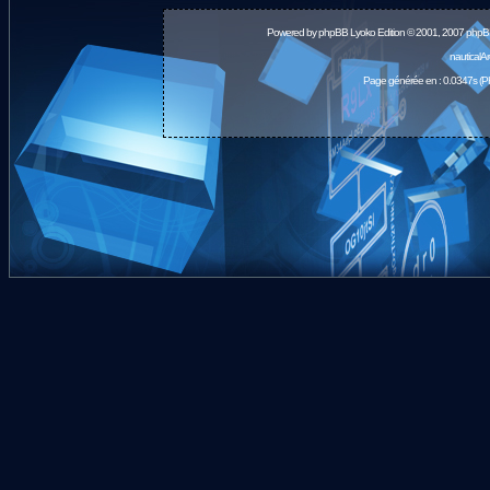
Powered by
phpBB
Lyoko Edition © 2001, 2007 phpB
nauticalA
Page générée en : 0.0347s (P