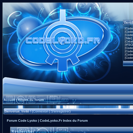
Derni
[Code
[Code
[Code
[Site]
[Créa
[IFSC
[Code
[Code
[Code
[Code
Accueil
Règles du forum
|
Bienvenue, Invité ! (
Connexion
|
S'enregistrer
)
Forum Code Lyoko | CodeLyoko.Fr Index du Forum
Rechercher