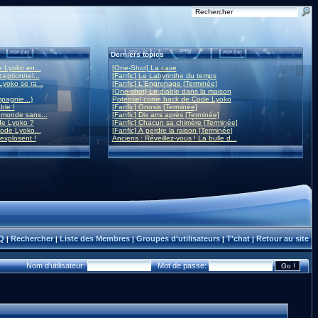
Derniers topics
 Lyoko en...
[One-Shot] La cave
eptionnel...
[Fanfic] Le Labyrinthe du temps
yoko se ra...
[Fanfic] L'Engrenage [Terminée]
[One-shot] Le diable dans la maison
mpagnie...)
Potentiel come back de Code Lyoko
ble !
[Fanfic] Gnosis [Terminée]
monde sans...
[Fanfic] Dix ans après [Terminée]
de Lyoko ?
[Fanfic] Chacun sa chimère [Terminée]
ode Lyoko...
[Fanfic] À perdre la raison [Terminée]
 explosent !
Anciens : Réveillez-vous ! La bulle d...
Q
Rechercher
Liste des Membres
Groupes d'utilisateurs
T'chat
Retour au site
|
|
|
|
|
Nom d'utilisateur:
Mot de passe: