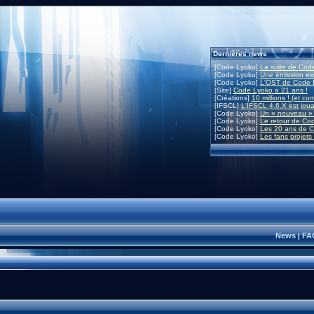
Dernières news
[Code Lyoko]
La suite de Code
[Code Lyoko]
Une émission exc
[Code Lyoko]
L'OST de Code L
[Site]
Code Lyoko a 21 ans !
[Créations]
10 millions ! (et co
[IFSCL]
L'IFSCL 4.6.X est joua
[Code Lyoko]
Un « nouveau » 
[Code Lyoko]
Le retour de Co
[Code Lyoko]
Les 20 ans de C
[Code Lyoko]
Les fans projets
News
FA
|