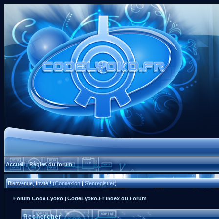
Accueil
Règles du forum
|
Bienvenue, Invité ! (
Connexion
|
S'enregistrer
)
Forum Code Lyoko | CodeLyoko.Fr Index du Forum
Rechercher