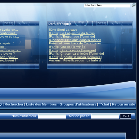
Derniers topics
 Lyoko en...
[One-Shot] La cave
eptionnel...
[Fanfic] Le Labyrinthe du temps
yoko se ra...
[Fanfic] L'Engrenage [Terminée]
[One-shot] Le diable dans la maison
mpagnie...)
Potentiel come back de Code Lyoko
ble !
[Fanfic] Gnosis [Terminée]
monde sans...
[Fanfic] Dix ans après [Terminée]
de Lyoko ?
[Fanfic] Chacun sa chimère [Terminée]
ode Lyoko...
[Fanfic] À perdre la raison [Terminée]
 explosent !
Anciens : Réveillez-vous ! La bulle d...
Q
Rechercher
Liste des Membres
Groupes d'utilisateurs
T'chat
Retour au site
|
|
|
|
|
Nom d'utilisateur:
Mot de passe: