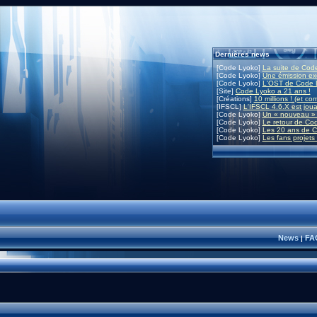
Dernières news
[Code Lyoko]
La suite de Code
[Code Lyoko]
Une émission exc
[Code Lyoko]
L'OST de Code L
[Site]
Code Lyoko a 21 ans !
[Créations]
10 millions ! (et co
[IFSCL]
L'IFSCL 4.6.X est joua
[Code Lyoko]
Un « nouveau » 
[Code Lyoko]
Le retour de Co
[Code Lyoko]
Les 20 ans de C
[Code Lyoko]
Les fans projets
News
FA
|