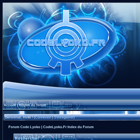
Accueil
Règles du forum
|
Bienvenue, Invité ! (
Connexion
|
S'enregistrer
)
Forum Code Lyoko | CodeLyoko.Fr Index du Forum
Rechercher