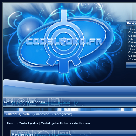
Derni
[Code
[Code
[Code
[Site]
[Créa
[IFSC
[Code
[Code
[Code
[Code
Accueil
Règles du forum
|
Bienvenue, Invité ! (
Connexion
|
S'enregistrer
)
Forum Code Lyoko | CodeLyoko.Fr Index du Forum
Rechercher