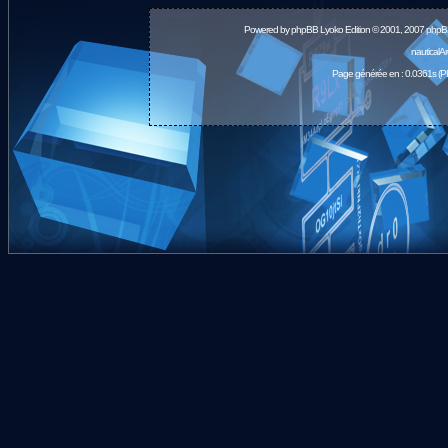
Powered by
phpBB
Lyoko Edition © 2001, 2007 phpB
nauticalA
Page générée en : 0.0361s (P