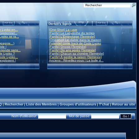
Derniers topics
 Lyoko en...
[One-Shot] La cave
eptionnel...
[Fanfic] Le Labyrinthe du temps
yoko se ra...
[Fanfic] L'Engrenage [Terminée]
[One-shot] Le diable dans la maison
mpagnie...)
Potentiel come back de Code Lyoko
ble !
[Fanfic] Gnosis [Terminée]
monde sans...
[Fanfic] Dix ans après [Terminée]
de Lyoko ?
[Fanfic] Chacun sa chimère [Terminée]
ode Lyoko...
[Fanfic] À perdre la raison [Terminée]
 explosent !
Anciens : Réveillez-vous ! La bulle d...
Q
Rechercher
Liste des Membres
Groupes d'utilisateurs
T'chat
Retour au site
|
|
|
|
|
Nom d'utilisateur:
Mot de passe: