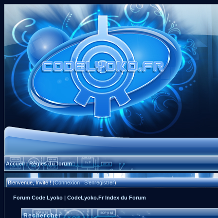
Accueil
Règles du forum
|
Bienvenue, Invité ! (
Connexion
|
S'enregistrer
)
Forum Code Lyoko | CodeLyoko.Fr Index du Forum
Rechercher