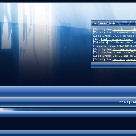
Dernières news
[Code Lyoko]
La suite de Code
[Code Lyoko]
Une émission exc
[Code Lyoko]
L'OST de Code L
[Site]
Code Lyoko a 21 ans !
[Créations]
10 millions ! (et co
[IFSCL]
L'IFSCL 4.6.X est joua
[Code Lyoko]
Un « nouveau » 
[Code Lyoko]
Le retour de Co
[Code Lyoko]
Les 20 ans de C
[Code Lyoko]
Les fans projets
News
FA
|