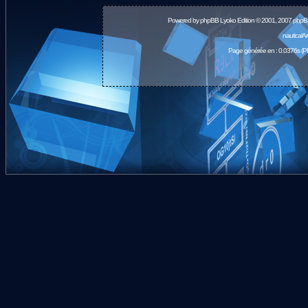
Powered by
phpBB
Lyoko Edition © 2001, 2007 phpB
nauticalA
Page générée en : 0.0376s (P