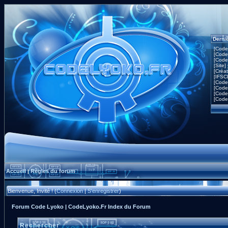
Derni
[Code
[Code
[Code
[Site]
[Créa
[IFSC
[Code
[Code
[Code
[Code
Accueil
Règles du forum
|
Bienvenue, Invité ! (
Connexion
|
S'enregistrer
)
Forum Code Lyoko | CodeLyoko.Fr Index du Forum
Rechercher